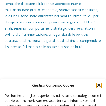
tematiche di sostenibilità con un approccio inter e
multidisciplinare (diritto, economia, scienze sociali e politiche,
le cui basi sono state affrontate nel modulo introduttivo), per
chi opererà sia nelle imprese private sia negli enti pubblici. Si
analizzeranno i comportamenti strategici dei diversi attori in
ordine alla frammentazione/omogeneità delle politiche
sovranazionali-nazionali-regionali-locali, al fine di comprendere
il successo/fallimento delle politiche di sostenibilità.
Gestisci Consenso Cookie
CONTATTI
Per fornire le migliori esperienze, utilizziamo tecnologie come i
email: master-ridef@polimi.it | Tel: +39 02.2399.3855
cookie per memorizzare e/o accedere alle informazioni del
dispositivo. Il consenso a queste tecnologie ci permetterà di